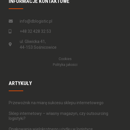
INFORMACJE KONTAKTOWE
info@dblogistic.pl
+48 32 428 32 53
ul. Gliwicka 41,
44-153 Sośnicowice
Cookies
Polityka jakości
ARTYKUŁY
Przewoźnik na miarę sukcesu sklepu internetowego
Sklep internetowy – własny magazyn, czy outsourcing
logistyki?
Opakowania wielokrotnego użytku w logistyce