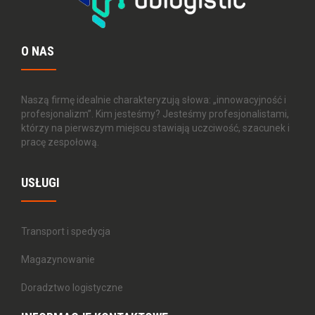
O NAS
Naszą firmę idealnie charakteryzują słowa: „innowacyjność i
profesjonalizm”. Kim jesteśmy? Jesteśmy profesjonalistami,
którzy na pierwszym miejscu stawiają uczciwość, szacunek i
pracę zespołową.
USŁUGI
Transport i spedycja
Magazynowanie
Doradztwo logistyczne