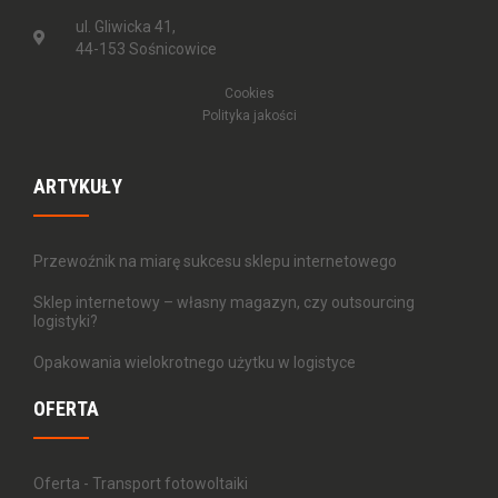
ul. Gliwicka 41,
44-153 Sośnicowice
Cookies
Polityka jakości
ARTYKUŁY
Przewoźnik na miarę sukcesu sklepu internetowego
Sklep internetowy – własny magazyn, czy outsourcing
logistyki?
Opakowania wielokrotnego użytku w logistyce
OFERTA
Oferta - Transport fotowoltaiki