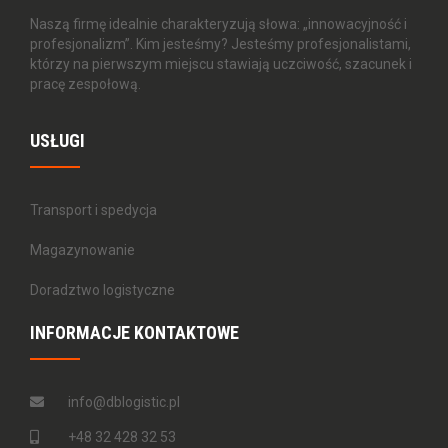
Naszą firmę idealnie charakteryzują słowa: „innowacyjność i
profesjonalizm”. Kim jesteśmy? Jesteśmy profesjonalistami,
którzy na pierwszym miejscu stawiają uczciwość, szacunek i
pracę zespołową.
USŁUGI
Transport i spedycja
Magazynowanie
Doradztwo logistyczne
INFORMACJE KONTAKTOWE
info@dblogistic.pl
+48 32 428 32 53