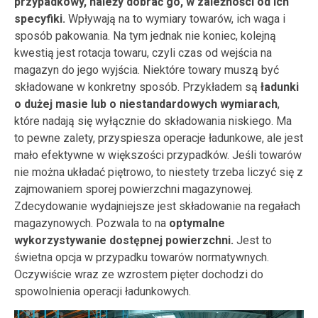
przypadkowy, należy dobrać go, w zależności od ich
specyfiki.
Wpływają na to wymiary towarów, ich waga i
sposób pakowania. Na tym jednak nie koniec, kolejną
kwestią jest rotacja towaru, czyli czas od wejścia na
magazyn do jego wyjścia. Niektóre towary muszą być
składowane w konkretny sposób. Przykładem są
ładunki
o dużej masie lub o niestandardowych wymiarach
,
które nadają się wyłącznie do składowania niskiego. Ma
to pewne zalety, przyspiesza operacje ładunkowe, ale jest
mało efektywne w większości przypadków. Jeśli towarów
nie można układać piętrowo, to niestety trzeba liczyć się z
zajmowaniem sporej powierzchni magazynowej.
Zdecydowanie wydajniejsze jest składowanie na regałach
magazynowych. Pozwala to na
optymalne
wykorzystywanie dostępnej powierzchni.
Jest to
świetna opcja w przypadku towarów normatywnych.
Oczywiście wraz ze wzrostem pięter dochodzi do
spowolnienia operacji ładunkowych.