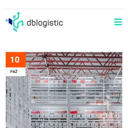
10
PAŹ