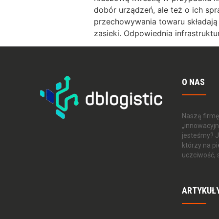
dobór urządzeń, ale też o ich s
przechowywania towaru składają si
zasieki. Odpowiednia infrastrukt
O NAS
Naszą firmę
„innowacyjn
jesteśmy? J
którzy na p
uczciwość, 
ARTYKUŁ