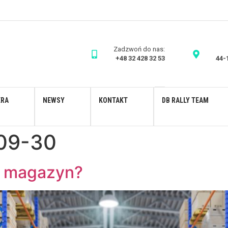
Zadzwoń do nas:
+48 32 428 32 53
44-
ERA
NEWSY
KONTAKT
DB RALLY TEAM
09-30
 magazyn?