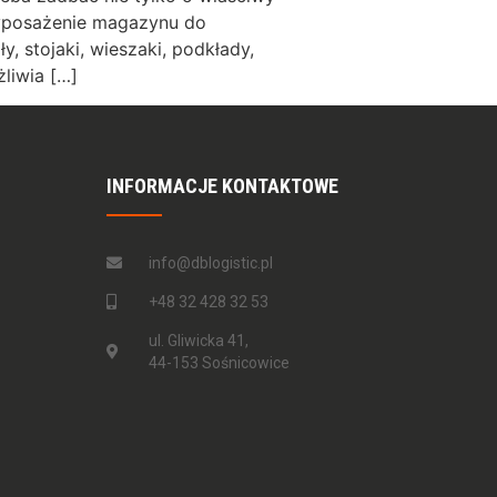
wyposażenie magazynu do
, stojaki, wieszaki, podkłady,
liwia […]
INFORMACJE KONTAKTOWE
info@dblogistic.pl
+48 32 428 32 53
ul. Gliwicka 41,
44-153 Sośnicowice