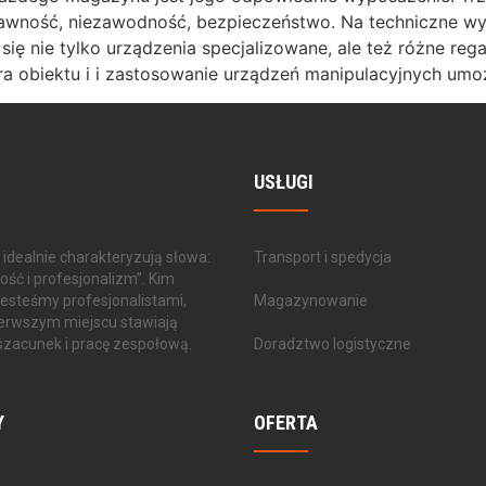
prawność, niezawodność, bezpieczeństwo. Na techniczne 
ę nie tylko urządzenia specjalizowane, ale też różne regały
ura obiektu i i zastosowanie urządzeń manipulacyjnych umoż
USŁUGI
 idealnie charakteryzują słowa:
Transport i spedycja
ość i profesjonalizm”. Kim
esteśmy profesjonalistami,
Magazynowanie
ierwszym miejscu stawiają
szacunek i pracę zespołową.
Doradztwo logistyczne
Y
OFERTA